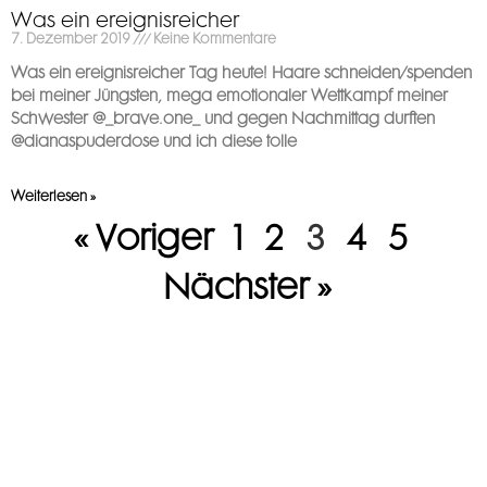
Was ein ereignisreicher
7. Dezember 2019
Keine Kommentare
Was ein ereignisreicher Tag heute! Haare schneiden/spenden
bei meiner Jüngsten, mega emotionaler Wettkampf meiner
Schwester @_brave.one_ und gegen Nachmittag durften
@dianaspuderdose und ich diese tolle
Weiterlesen »
« Voriger
1
2
3
4
5
Nächster »