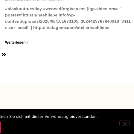
#blackouttuesday #weneedforgiveness [igp-video src=““
poster=“https://naehliebe.info/wp-
content/uploads/2020/06/101673105_3024429767640918_34111
size=“small“] http://instagram.com/ateliernaehliebe
Weiterlesen »
 »
lären Sie sich mit dieser Verwendung einverstanden.
Impressum