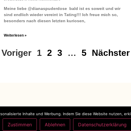
Meine liebe @dianaspuderdose ️ bald ist es soweit und wir
sind endlich wieder vereint in Tating!!! Ich freue mich so,
besonders nach diesen letzten kuriosen,
Weiterlesen »
 Voriger
1
2
3
…
5
Nächster
KONTAKT
onalisierte Inhalte und Werbung. Indem Sie diese Website nutzen, erk
Telefon: 0160 989 241 69
Zustimmen
Ablehnen
Datenschutzerklärung
be
E-Mail: mail@naehliebe.info