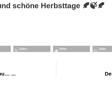
und schöne Herbsttage 🍂🍃🍂
teilen
teilen
teilen
ebu…
De