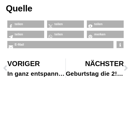
Quelle
teilen
teilen
teilen
teilen
teilen
merken
E-Mail
VORIGER
NÄCHSTER
In ganz entspannter Runde durfte ich heu…
Geburtstag die 2! So fleißige Mädchen ha…