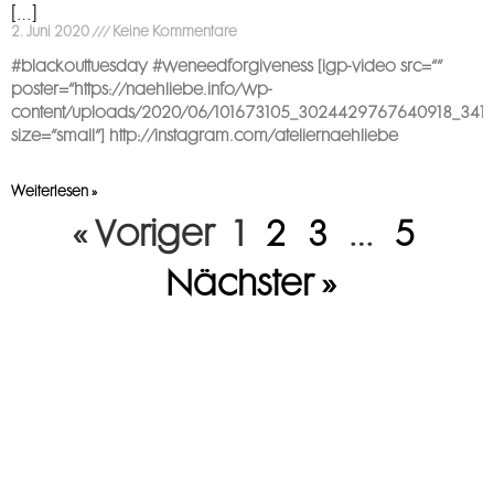
[…]
2. Juni 2020
Keine Kommentare
#blackouttuesday #weneedforgiveness [igp-video src=““
poster=“https://naehliebe.info/wp-
content/uploads/2020/06/101673105_3024429767640918_3411
size=“small“] http://instagram.com/ateliernaehliebe
Weiterlesen »
« Voriger
1
2
3
…
5
Nächster »