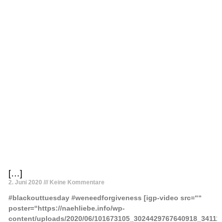
[…]
2. Juni 2020
Keine Kommentare
#blackouttuesday #weneedforgiveness [igp-video src=““
poster=“https://naehliebe.info/wp-
content/uploads/2020/06/101673105_3024429767640918_34111