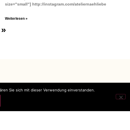
size=“small“] http://instagram.com/ateliernaehliebe
Weiterlesen »
 »
lären Sie sich mit dieser Verwendung einverstanden.
Impressum
Datenschutz