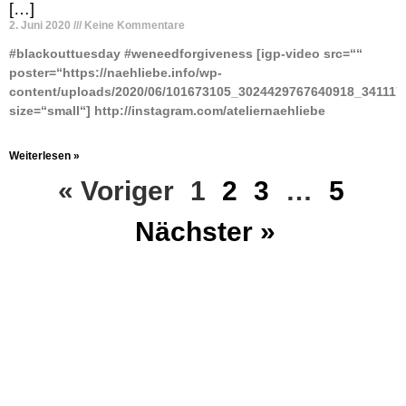
[…]
2. Juni 2020
Keine Kommentare
#blackouttuesday #weneedforgiveness [igp-video src=““
poster=“https://naehliebe.info/wp-
content/uploads/2020/06/101673105_3024429767640918_341117
size=“small“] http://instagram.com/ateliernaehliebe
Weiterlesen »
« Voriger
1
2
3
…
5
Nächster »