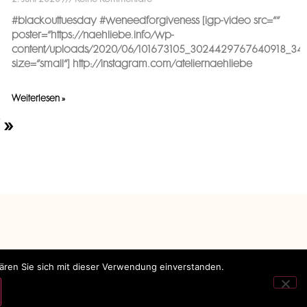
#blackouttuesday #weneedforgiveness [igp-video src=““
poster=“https://naehliebe.info/wp-
content/uploads/2020/06/101673105_3024429767640918_341
size=“small“] http://instagram.com/ateliernaehliebe
Weiterlesen »
 »
lären Sie sich mit dieser Verwendung einverstanden.
Impressum