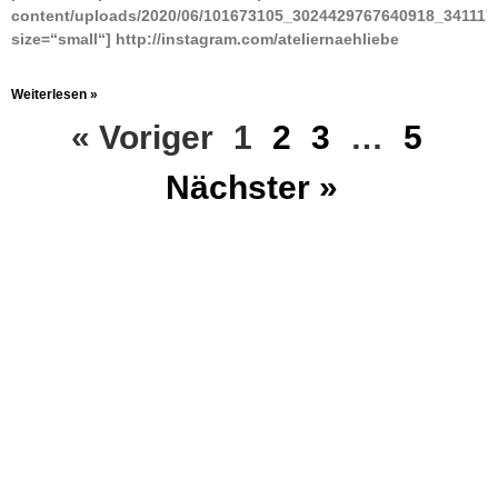
content/uploads/2020/06/101673105_3024429767640918_341117
size=“small“] http://instagram.com/ateliernaehliebe
Weiterlesen »
« Voriger
1
2
3
…
5
Nächster »