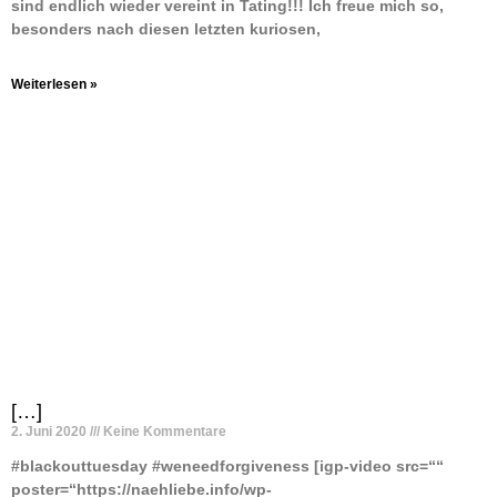
sind endlich wieder vereint in Tating!!! Ich freue mich so,
besonders nach diesen letzten kuriosen,
Weiterlesen »
[…]
2. Juni 2020
Keine Kommentare
#blackouttuesday #weneedforgiveness [igp-video src=““
poster=“https://naehliebe.info/wp-