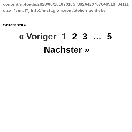
content/uploads/2020/06/101673105_3024429767640918_341117
size=“small“] http://instagram.com/ateliernaehliebe
Weiterlesen »
« Voriger
1
2
3
…
5
Nächster »