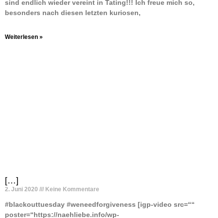
sind endlich wieder vereint in Tating!!! Ich freue mich so,
besonders nach diesen letzten kuriosen,
Weiterlesen »
[…]
2. Juni 2020
Keine Kommentare
#blackouttuesday #weneedforgiveness [igp-video src=““
poster=“https://naehliebe.info/wp-