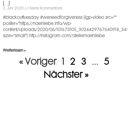
[…]
2. Juni 2020
Keine Kommentare
#blackouttuesday #weneedforgiveness [igp-video src=““
poster=“https://naehliebe.info/wp-
content/uploads/2020/06/101673105_3024429767640918_3411
size=“small“] http://instagram.com/ateliernaehliebe
Weiterlesen »
« Voriger
1
2
3
…
5
Nächster »