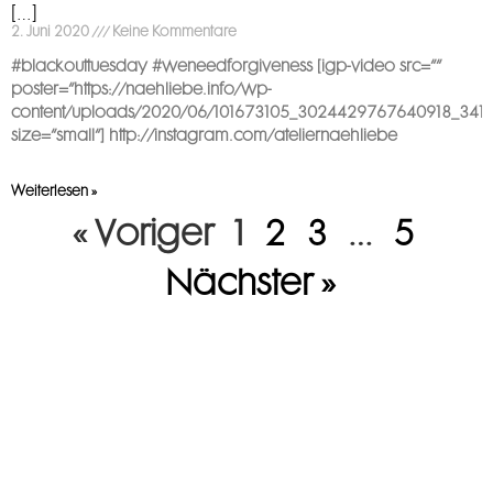
[…]
2. Juni 2020
Keine Kommentare
#blackouttuesday #weneedforgiveness [igp-video src=““
poster=“https://naehliebe.info/wp-
content/uploads/2020/06/101673105_3024429767640918_3411
size=“small“] http://instagram.com/ateliernaehliebe
Weiterlesen »
« Voriger
1
2
3
…
5
Nächster »