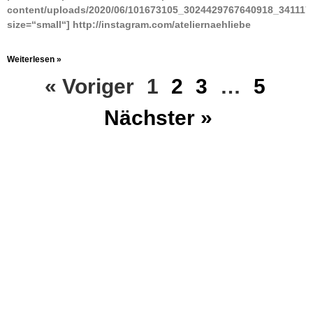
content/uploads/2020/06/101673105_3024429767640918_341117
size=“small“] http://instagram.com/ateliernaehliebe
Weiterlesen »
« Voriger
1
2
3
…
5
Nächster »