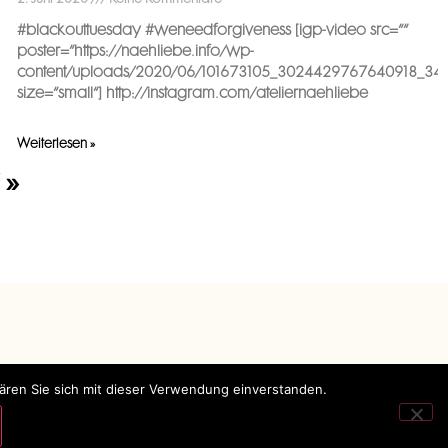
#blackouttuesday #weneedforgiveness [igp-video src=““
poster=“https://naehliebe.info/wp-
content/uploads/2020/06/101673105_3024429767640918_341
size=“small“] http://instagram.com/ateliernaehliebe
Weiterlesen »
 »
lären Sie sich mit dieser Verwendung einverstanden.
Impressum