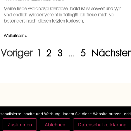
Meine liebe @dianaspuderdose ️ bald ist es soweit und wir
sind endlich wieder vereint in Tating!!! Ich freue mich so,
besonders nach diesen letzten kuriosen,
Weiterlesen »
 Voriger
1
2
3
…
5
Nächster
KONTAKT
onalisierte Inhalte und Werbung. Indem Sie diese Website nutzen, erk
g
Telefon: 0160 989 241 69
Zustimmen
Ablehnen
Datenschutzerklärung
ebe
E-Mail: