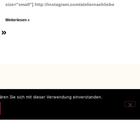
size=“small“] http://instagram.com/ateliernaehliebe
Weiterlesen »
 »
lären Sie sich mit dieser Verwendung einverstanden.
Impressum
Datenschutz