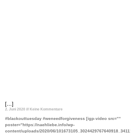
[…]
2. Juni 2020
Keine Kommentare
#blackouttuesday #weneedforgiveness [igp-video src=““
poster=“https://naehliebe.info/wp-
content/uploads/2020/06/101673105_3024429767640918_34111