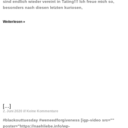
sind endlich wieder vereint in Tating!!! Ich freue mich so,
besonders nach diesen letzten kuriosen,
Weiterlesen »
[…]
2. Juni 2020
Keine Kommentare
#blackouttuesday #weneedforgiveness [igp-video src=““
poster=“https://naehliebe.info/wp-