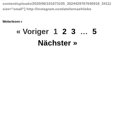
content/uploads/2020/06/101673105_3024429767640918_341117
size=“small“] http://instagram.com/ateliernaehliebe
Weiterlesen »
« Voriger
1
2
3
…
5
Nächster »