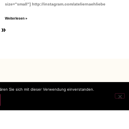
size=“small“] http://instagram.com/ateliernaehliebe
Weiterlesen »
 »
lären Sie sich mit dieser Verwendung einverstanden.
Impressum
Datenschutz