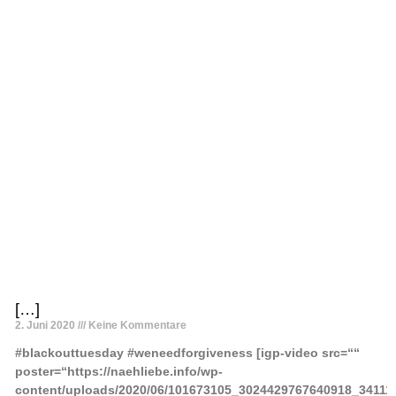
[…]
2. Juni 2020
Keine Kommentare
#blackouttuesday #weneedforgiveness [igp-video src=““
poster=“https://naehliebe.info/wp-
content/uploads/2020/06/101673105_3024429767640918_34111