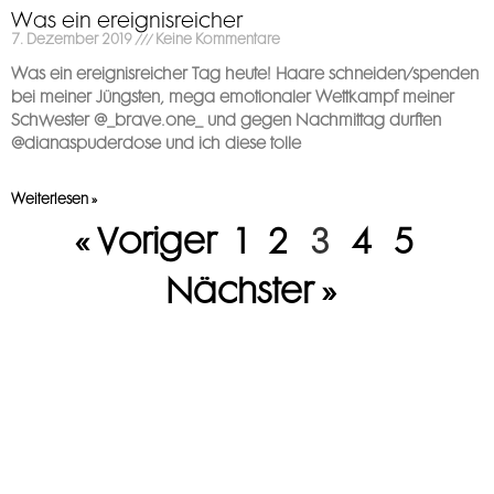
Was ein ereignisreicher
7. Dezember 2019
Keine Kommentare
Was ein ereignisreicher Tag heute! Haare schneiden/spenden
bei meiner Jüngsten, mega emotionaler Wettkampf meiner
Schwester @_brave.one_ und gegen Nachmittag durften
@dianaspuderdose und ich diese tolle
Weiterlesen »
« Voriger
1
2
3
4
5
Nächster »