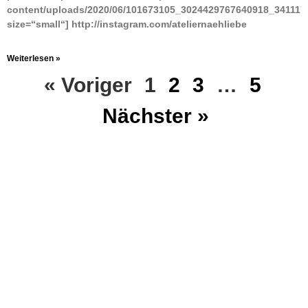
content/uploads/2020/06/101673105_3024429767640918_341117
size=“small“] http://instagram.com/ateliernaehliebe
Weiterlesen »
« Voriger
1
2
3
…
5
Nächster »