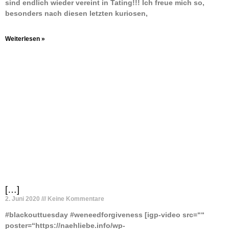
sind endlich wieder vereint in Tating!!! Ich freue mich so,
besonders nach diesen letzten kuriosen,
Weiterlesen »
[…]
2. Juni 2020
Keine Kommentare
#blackouttuesday #weneedforgiveness [igp-video src=““
poster=“https://naehliebe.info/wp-