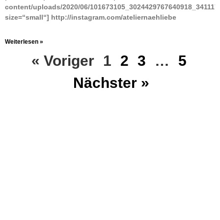
content/uploads/2020/06/101673105_3024429767640918_341117
size=“small“] http://instagram.com/ateliernaehliebe
Weiterlesen »
« Voriger
1
2
3
…
5
Nächster »