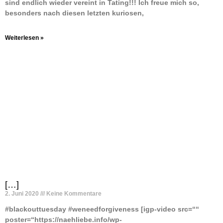
sind endlich wieder vereint in Tating!!! Ich freue mich so,
besonders nach diesen letzten kuriosen,
Weiterlesen »
[…]
2. Juni 2020
Keine Kommentare
#blackouttuesday #weneedforgiveness [igp-video src=““
poster=“https://naehliebe.info/wp-