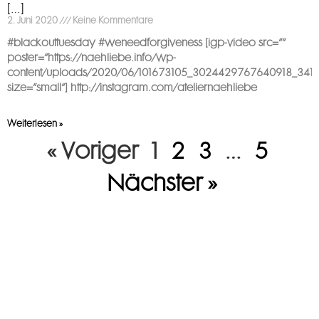
[…]
2. Juni 2020
Keine Kommentare
#blackouttuesday #weneedforgiveness [igp-video src=““
poster=“https://naehliebe.info/wp-
content/uploads/2020/06/101673105_3024429767640918_3411
size=“small“] http://instagram.com/ateliernaehliebe
Weiterlesen »
« Voriger
1
2
3
…
5
Nächster »