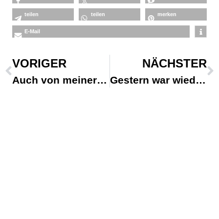
teilen
teilen
merken
E-Mail
VORIGER
NÄCHSTER
Auch von meiner Seite gibt es noch ein p…
Gestern war wieder Partytime im Atelier …