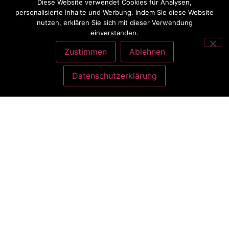
Diese Website verwendet Cookies für Analysen,
personalisierte Inhalte und Werbung. Indem Sie diese Website
nutzen, erklären Sie sich mit dieser Verwendung
einverstanden.
Zustimmen
Ablehnen
Datenschutzerklärung
ANSCHRIFT
Charlott König
Atelier Nähliebe
Gottlieb-Daimler-Str. 9
35440 Linden bei Gießen
KONTAKT
Telefon: 0160 989 241 69
E-Mail: mail@naehliebe.info