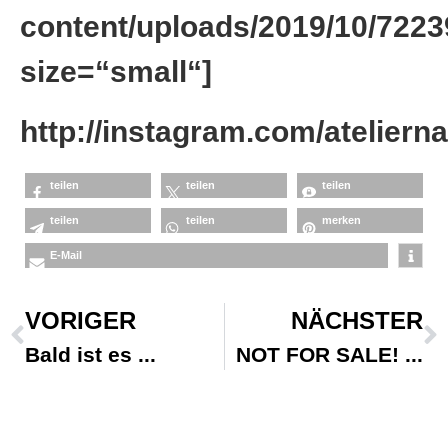
content/uploads/2019/10/72
size=“small“]
http://instagram.com/ateliern
teilen
teilen
teilen
teilen
teilen
merken
E-Mail
VORIGER
NÄCHSTER
Bald ist es
NOT FOR SALE!