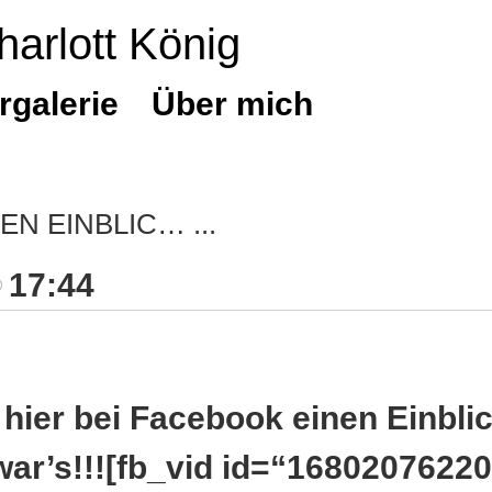
harlott König
rgalerie
Über mich
NEN EINBLIC…
17:44
e hier bei Facebook einen Einbl
ar’s!!![fb_vid id=“1680207622