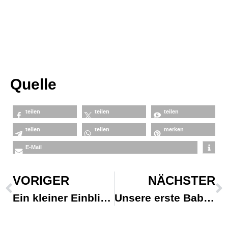
Quelle
teilen
teilen
teilen
teilen
teilen
merken
E-Mail
VORIGER
NÄCHSTER
Ein kleiner Einblick in unseren gestrige…
Unsere erste Babyparty für heute. Ein Mä…