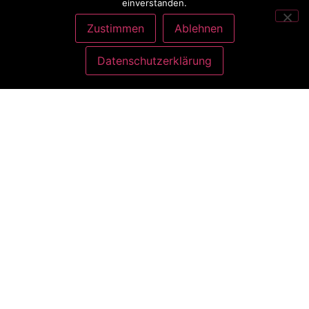
einverstanden.
Zustimmen
Ablehnen
Datenschutzerklärung
ANSCHRIFT
Charlott König
Atelier Nähliebe
Gottlieb-Daimler-Str. 9
35440 Linden bei Gießen
KONTAKT
Telefon: 0160 989 241 69
E-Mail: mail@naehliebe.info
Impressum