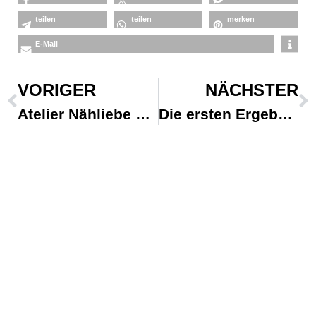
teilen
teilen
merken
E-Mail
VORIGER
NÄCHSTER
Atelier Nähliebe added a new photo.
Die ersten Ergebnisse vom Kindernähkurs….