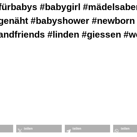
fürbabys
#babygirl
#mädelsabe
genäht
#babyshower
#newborn
andfriends
#linden
#giessen
#w
teilen
teilen
teilen