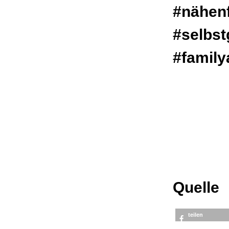
#nähen
#selbst
#family
Quelle
teilen