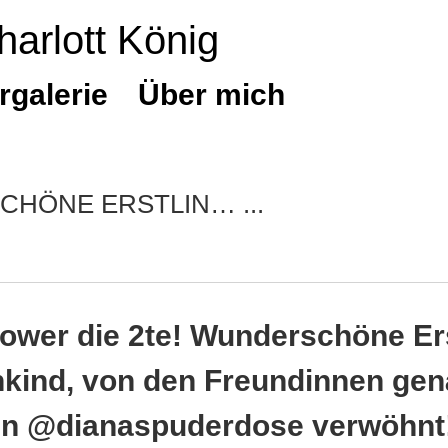
harlott König
rgalerie
Über mich
SCHÖNE ERSTLIN…
wer die 2te! Wunderschöne Ers
ind, von den Freundinnen gen
 in @dianaspuderdose verwöhnt