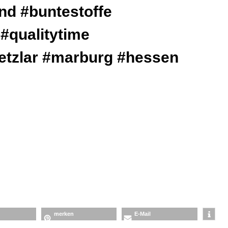
nd
#buntestoffe
#qualitytime
etzlar
#marburg
#hessen
merken
E-Mail