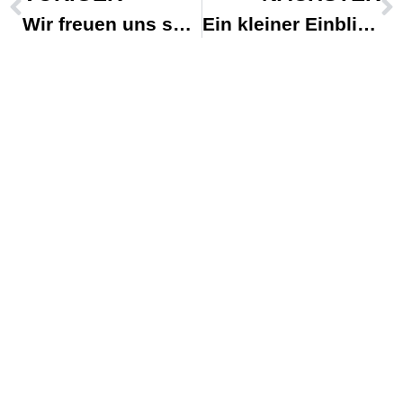
Wir freuen uns schon sehr! Am 2. Mai dür…
Ein kleiner Einblick in unseren gestrige…