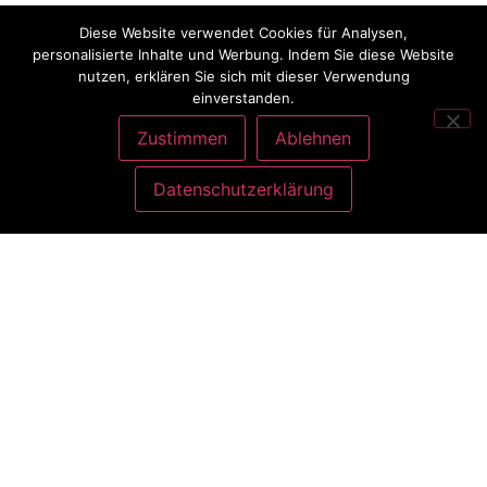
Diese Website verwendet Cookies für Analysen,
personalisierte Inhalte und Werbung. Indem Sie diese Website
nutzen, erklären Sie sich mit dieser Verwendung
einverstanden.
Zustimmen
Ablehnen
Datenschutzerklärung
ANSCHRIFT
Charlott König
Atelier Nähliebe
Gottlieb-Daimler-Str. 9
35440 Linden bei Gießen
KONTAKT
Telefon: 0160 989 241 69