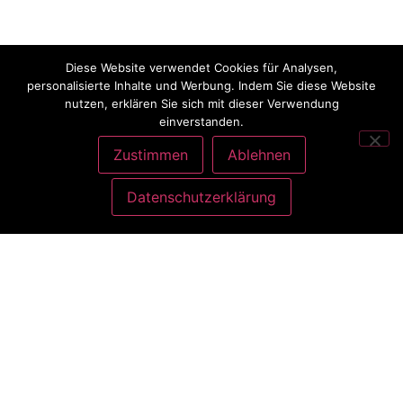
Diese Website verwendet Cookies für Analysen,
personalisierte Inhalte und Werbung. Indem Sie diese Website
nutzen, erklären Sie sich mit dieser Verwendung
einverstanden.
Zustimmen
Ablehnen
Datenschutzerklärung
ANSCHRIFT
Charlott König
Atelier Nähliebe
Gottlieb-Daimler-Str. 9
35440 Linden bei Gießen