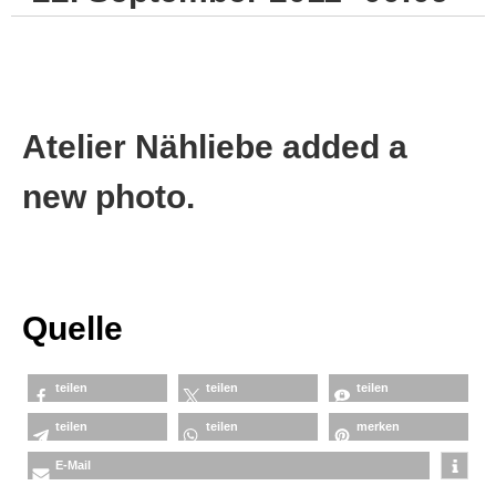
Atelier Nähliebe added a
new photo.
Quelle
teilen
teilen
teilen
teilen
teilen
merken
E-Mail